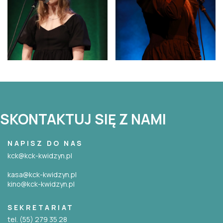
SKONTAKTUJ SIĘ Z NAMI
NAPISZ DO NAS
kck@kck-kwidzyn.pl
kasa@kck-kwidzyn.pl
kino@kck-kwidzyn.pl
SEKRETARIAT
tel. (55) 279 35 28