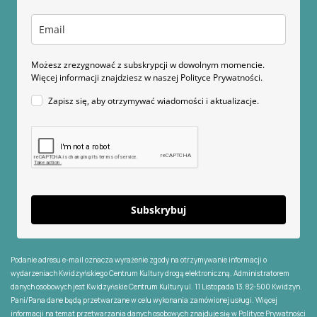
Możesz zrezygnować z subskrypcji w dowolnym momencie.
Więcej informacji znajdziesz w naszej Polityce Prywatności.
Zapisz się, aby otrzymywać wiadomości i aktualizacje.
Subskrybuj
Podanie adresu e-mail oznacza wyrażenie zgody na otrzymywanie informacji o
wydarzeniach Kwidzyńskiego Centrum Kultury drogą elektroniczną. Administratorem
danych osobowych jest Kwidzyńskie Centrum Kultury ul. 11 Listopada 13, 82-500 Kwidzyn.
Pani/Pana dane będą przetwarzane w celu wykonania zamówionej usługi. Więcej
informacji na temat przetwarzania danych osobowych znajduje się w
Polityce Prywatności