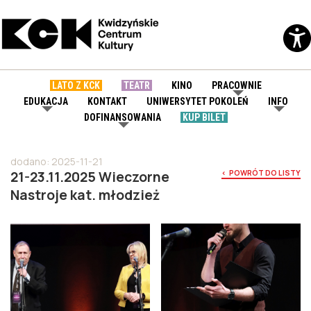
LATO Z KCK
TEATR
KINO
PRACOWNIE
EDUKACJA
KONTAKT
UNIWERSYTET POKOLEŃ
INFO
DOFINANSOWANIA
KUP BILET
dodano: 2025-11-21
21-23.11.2025 Wieczorne
< POWRÓT DO LISTY
Nastroje kat. młodzież